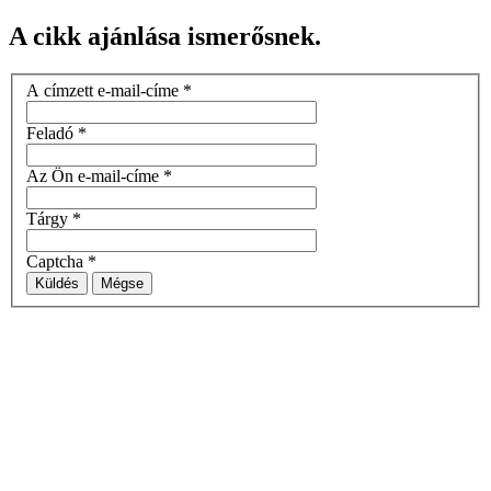
A cikk ajánlása ismerősnek.
A címzett e-mail-címe
*
Feladó
*
Az Ön e-mail-címe
*
Tárgy
*
Captcha
*
Küldés
Mégse