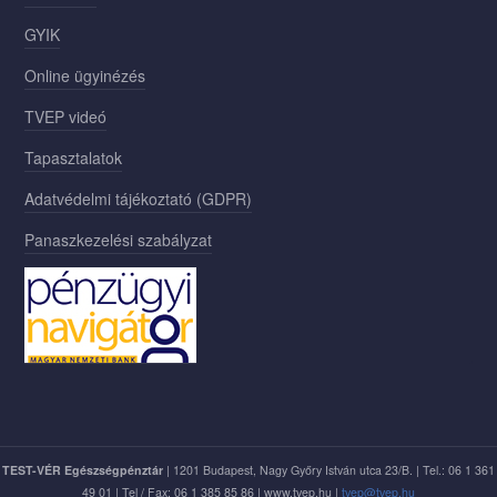
GYIK
Online ügyinézés
TVEP videó
Tapasztalatok
Adatvédelmi tájékoztató (GDPR)
Panaszkezelési szabályzat
TEST-VÉR Egészségpénztár
| 1201 Budapest, Nagy Győry István utca 23/B. | Tel.: 06 1 361
49 01 | Tel / Fax: 06 1 385 85 86 | www.tvep.hu |
tvep@tvep.hu