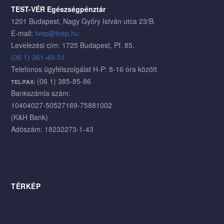
TEST-VÉR Egészségpénztár
1201 Budapest, Nagy Győry István utca 23/B.
E-mail:
tvep@tvep.hu
Levelezési cím: 1725 Budapest, Pf. 85.
(06 1) 361-49-01
Telefonos ügyfélszolgálat H-P: 8-16 óra között
(06 1) 385-85-86
TEL/FAX:
Bankszámla szám:
10404027-50527169-75881002
(K&H Bank)
Adószám: 18232273-1-43
TÉRKÉP