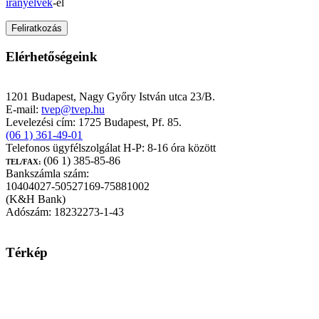
irányelvek
-el
Elérhetőségeink
TEST-VÉR Egészségpénztár
1201 Budapest, Nagy Győry István utca 23/B.
E-mail:
tvep@tvep.hu
Levelezési cím: 1725 Budapest, Pf. 85.
(06 1) 361-49-01
Telefonos ügyfélszolgálat H-P: 8-16 óra között
(06 1) 385-85-86
TEL/FAX:
Bankszámla szám:
10404027-50527169-75881002
(K&H Bank)
Adószám: 18232273-1-43
Térkép