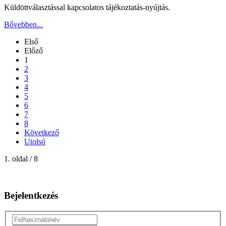
Küldöttválasztással kapcsolatos tájékoztatás-nyújtás.
Bővebben...
Első
Előző
1
2
3
4
5
6
7
8
Következő
Utolsó
1. oldal / 8
Bejelentkezés