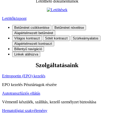
Letölthető dokumentumok
Letöltőközpont
Betűméret csökkentése
Betűméret növelése
Alapértelmezett betűméret
Világos kontraszt
Sötét kontraszt
Szürkeárnyalatos
Alapértelmezett kontraszt
Billentyű navigáció
Linkek aláhúzva
Szolgáltatásaink
Eritropoetin (EPO) kezelés
EPO kezelés Pénztártagok részére
Autotranszfúziós ellátás
Vérmentő készülék, szállítás, kezelő személyzet biztosítása
Hematológiai szakvélemény