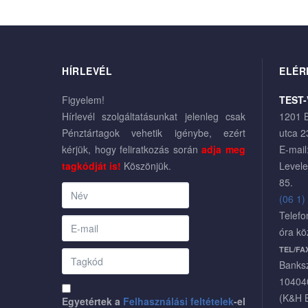
HÍRLEVÉL
ELÉR
Figyelem!
TEST-
Hírlevél szolgáltatásunkat jelenleg csak
1201 B
Pénztártagok vehetik igénybe, ezért
utca 2
kérjük, hogy feliratkozás során
adja meg
E-mail
tagkódját is!
Köszönjük.
Levele
85.
(06 1)
Telefo
óra kö
TEL/FA
Banks
10404
(K&H 
Egyetértek a
Felhasználási feltételek
-el