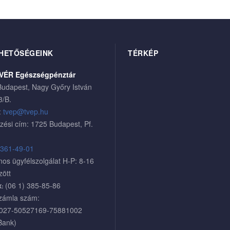
HETŐSÉGEINK
TÉRKÉP
VÉR Egészségpénztár
udapest, Nagy Győry István
3/B.
:
tvep@tvep.hu
zési cím: 1725 Budapest, Pf.
 361-49-01
nos ügyfélszolgálat H-P: 8-16
zött
(06 1) 385-85-86
X:
zámla szám:
027-50527169-75881002
Bank)