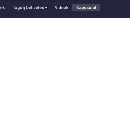
kek
Tagdíj befizetés
Videók
Kapcsolat