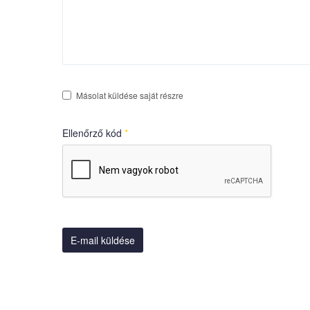
Másolat küldése saját részre
Ellenőrző kód
*
E-mail küldése