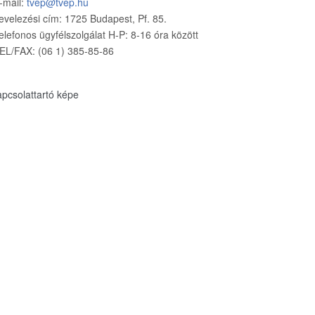
-mail:
tvep@tvep.hu
evelezési cím: 1725 Budapest, Pf. 85.
elefonos ügyfélszolgálat H-P: 8-16 óra között
EL/FAX: (06 1) 385-85-86