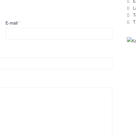
E
L
T
T
E-mail
*