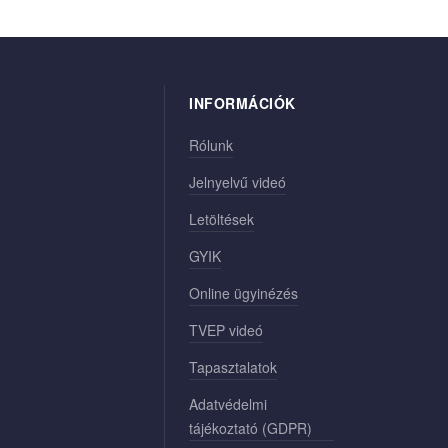
INFORMÁCIÓK
Rólunk
Jelnyelvű videó
Letöltések
GYIK
Online ügyinézés
TVEP videó
Tapasztalatok
Adatvédelmi
tájékoztató (GDPR)