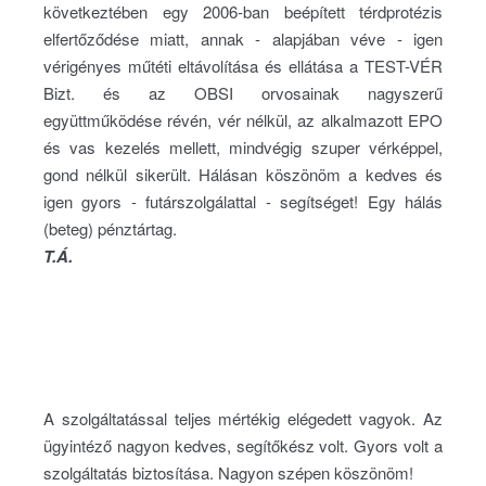
következtében egy 2006-ban beépített térdprotézis
elfertőződése miatt, annak - alapjában véve - igen
vérigényes műtéti eltávolítása és ellátása a TEST-VÉR
Bizt. és az OBSI orvosainak nagyszerű
együttműködése révén, vér nélkül, az alkalmazott EPO
és vas kezelés mellett, mindvégig szuper vérképpel,
gond nélkül sikerült. Hálásan köszönöm a kedves és
igen gyors - futárszolgálattal - segítséget! Egy hálás
(beteg) pénztártag.
T.Á.
A szolgáltatással teljes mértékig elégedett vagyok. Az
ügyintéző nagyon kedves, segítőkész volt. Gyors volt a
szolgáltatás biztosítása. Nagyon szépen köszönöm!