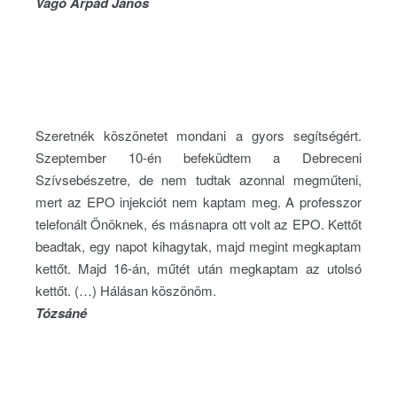
Vágó Árpád János
Szeretnék köszönetet mondani a gyors segítségért.
Szeptember 10-én befeküdtem a Debreceni
Szívsebészetre, de nem tudtak azonnal megműteni,
mert az EPO injekciót nem kaptam meg. A professzor
telefonált Önöknek, és másnapra ott volt az EPO. Kettőt
beadtak, egy napot kihagytak, majd megint megkaptam
kettőt. Majd 16-án, műtét után megkaptam az utolsó
kettőt. (…) Hálásan köszönöm.
Tózsáné