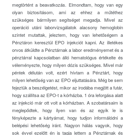
megtörtént a beavatkozás. Elmondtam, hogy van egy
olyan biztosításom, ami az ehhez a műtéthez
szükséges bármilyen segítséget megadja. Mivel az
operáció utáni laborvizsgálatok alacsony hemoglobin
szintet mutattak, jeleztem, hogy van lehetőségem a
Pénztáron keresztül EPO injekciót kapni. Az illetékes
orvos átküldte a Pénztárnak a labor eredményemet és a
pénztárral kapcsolatban álló hematológus értékelte és
véleményezte, hogy milyen dózis szükséges. Mivel már
péntek délután volt, ezért hívtam a Pénztárt, hogy
milyen lehetőség van az EPO eljuttatására. Még be sem
fejeztük a beszélgetést, mikor az irodába megjött a futár,
hogy szállítsa az EPO-t a kórházba. 1 óra leforgása alatt
az injekció már ott volt a kórházban. A szobatársaim is
meglepődtek, hogy ilyen van és az egyik le is
fényképezte a kártyámat, hogy tudjon informálódni a
belépési lehetőség iránt. Nagyon hálás vagyok, hogy
sok évvel ezelőtt én is tagja lettem a Pénztárnak és