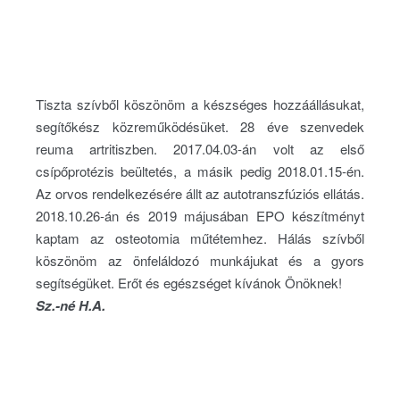
Tiszta szívből köszönöm a készséges hozzáállásukat,
segítőkész közreműködésüket. 28 éve szenvedek
reuma artritiszben. 2017.04.03-án volt az első
csípőprotézis beültetés, a másik pedig 2018.01.15-én.
Az orvos rendelkezésére állt az autotranszfúziós ellátás.
2018.10.26-án és 2019 májusában EPO készítményt
kaptam az osteotomia műtétemhez. Hálás szívből
köszönöm az önfeláldozó munkájukat és a gyors
segítségüket. Erőt és egészséget kívánok Önöknek!
Sz.-né H.A.