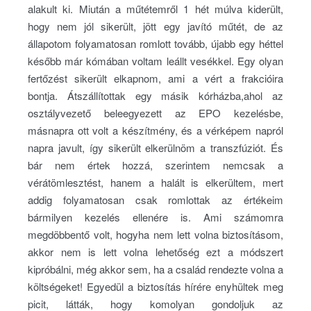
alakult ki. Miután a műtétemről 1 hét múlva kiderült,
hogy nem jól sikerült, jött egy javító műtét, de az
állapotom folyamatosan romlott tovább, újabb egy héttel
később már kómában voltam leállt vesékkel. Egy olyan
fertőzést sikerült elkapnom, ami a vért a frakcióira
bontja. Átszállítottak egy másik kórházba,ahol az
osztályvezető beleegyezett az EPO kezelésbe,
másnapra ott volt a készítmény, és a vérképem napról
napra javult, így sikerült elkerülnöm a transzfúziót. És
bár nem értek hozzá, szerintem nemcsak a
vérátömlesztést, hanem a halált is elkerültem, mert
addig folyamatosan csak romlottak az értékeim
bármilyen kezelés ellenére is. Ami számomra
megdöbbentő volt, hogyha nem lett volna biztosításom,
akkor nem is lett volna lehetőség ezt a módszert
kipróbálni, még akkor sem, ha a család rendezte volna a
költségeket! Egyedül a biztosítás hírére enyhültek meg
picit, látták, hogy komolyan gondoljuk az