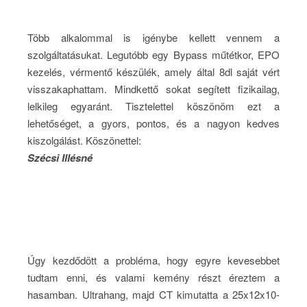
Több alkalommal is igénybe kellett vennem a
szolgáltatásukat. Legutóbb egy Bypass műtétkor, EPO
kezelés, vérmentő készülék, amely által 8dl saját vért
visszakaphattam. Mindkettő sokat segített fizikailag,
lelkileg egyaránt. Tisztelettel köszönöm ezt a
lehetőséget, a gyors, pontos, és a nagyon kedves
kiszolgálást. Köszönettel:
Szécsi Illésné
Úgy kezdődött a probléma, hogy egyre kevesebbet
tudtam enni, és valami kemény részt éreztem a
hasamban. Ultrahang, majd CT kimutatta a 25x12x10-