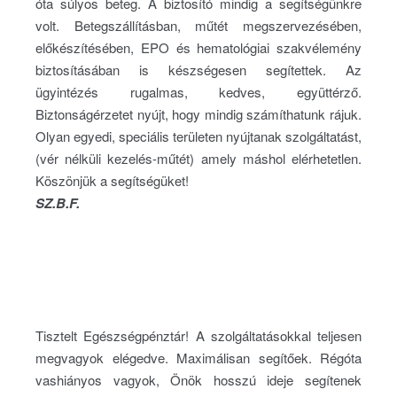
óta súlyos beteg. A biztosító mindig a segítségünkre
volt. Betegszállításban, műtét megszervezésében,
előkészítésében, EPO és hematológiai szakvélemény
biztosításában is készségesen segítettek. Az
ügyintézés rugalmas, kedves, együttérző.
Biztonságérzetet nyújt, hogy mindig számíthatunk rájuk.
Olyan egyedi, speciális területen nyújtanak szolgáltatást,
(vér nélküli kezelés-műtét) amely máshol elérhetetlen.
Köszönjük a segítségüket!
SZ.B.F.
Tisztelt Egészségpénztár! A szolgáltatásokkal teljesen
megvagyok elégedve. Maximálisan segítőek. Régóta
vashiányos vagyok, Önök hosszú ideje segítenek