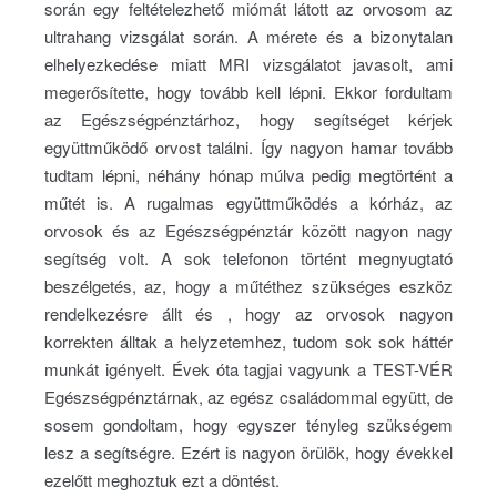
során egy feltételezhető miómát látott az orvosom az
ultrahang vizsgálat során. A mérete és a bizonytalan
elhelyezkedése miatt MRI vizsgálatot javasolt, ami
megerősítette, hogy tovább kell lépni. Ekkor fordultam
az Egészségpénztárhoz, hogy segítséget kérjek
együttműködő orvost találni. Így nagyon hamar tovább
tudtam lépni, néhány hónap múlva pedig megtörtént a
műtét is. A rugalmas együttműködés a kórház, az
orvosok és az Egészségpénztár között nagyon nagy
segítség volt. A sok telefonon történt megnyugtató
beszélgetés, az, hogy a műtéthez szükséges eszköz
rendelkezésre állt és , hogy az orvosok nagyon
korrekten álltak a helyzetemhez, tudom sok sok háttér
munkát igényelt. Évek óta tagjai vagyunk a TEST-VÉR
Egészségpénztárnak, az egész családommal együtt, de
sosem gondoltam, hogy egyszer tényleg szükségem
lesz a segítségre. Ezért is nagyon örülök, hogy évekkel
ezelőtt meghoztuk ezt a döntést.