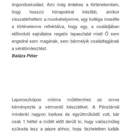
öngondoskodást. Ami még érdekes a történetemben,
hogy hosszú hónapokkal később, amikor
visszatérhettem a munkahelyemre, egy kolléga mesélte
a történetemre reflektálva, hogy egy, a családjában
előforduló sajnálatos negatív tapasztalat miatt Ő sem
engedné sem magának, sem bármelyik családtagjának
a vérátömlesztést.
Balázs Péter
Laporoszkópos mióma műtétemhez az orvos
kérvényezte a vérmentő készüléket. A Pénztárnál
mindenki nagyon kedves és együttműködő volt, bár
csak 1 héttel a műtét előtt derült ki, hogy valószínűleg
szükség lesz a gépre ahhoz, hogy tiszteletben tudják