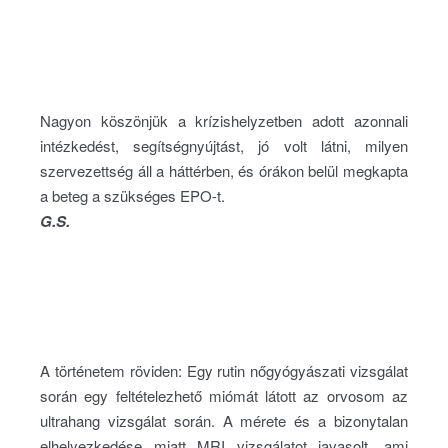
Nagyon köszönjük a krízishelyzetben adott azonnali
intézkedést, segítségnyújtást, jó volt látni, milyen
szervezettség áll a háttérben, és órákon belül megkapta
a beteg a szükséges EPO-t.
G.S.
A történetem röviden: Egy rutin nőgyógyászati vizsgálat
során egy feltételezhető miómát látott az orvosom az
ultrahang vizsgálat során. A mérete és a bizonytalan
elhelyezkedése miatt MRI vizsgálatot javasolt, ami