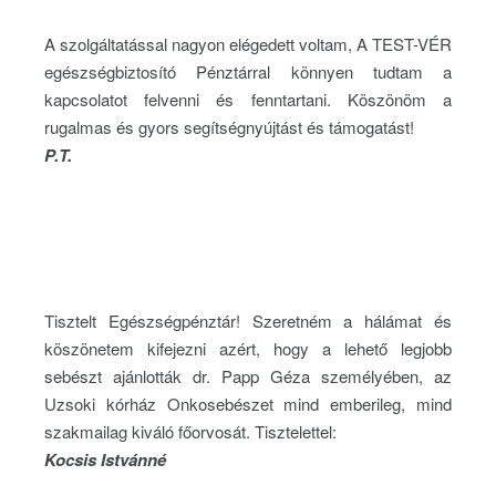
A szolgáltatással nagyon elégedett voltam, A TEST-VÉR
egészségbiztosító Pénztárral könnyen tudtam a
kapcsolatot felvenni és fenntartani. Köszönöm a
rugalmas és gyors segítségnyújtást és támogatást!
P.T.
Tisztelt Egészségpénztár! Szeretném a hálámat és
köszönetem kifejezni azért, hogy a lehető legjobb
sebészt ajánlották dr. Papp Géza személyében, az
Uzsoki kórház Onkosebészet mind emberileg, mind
szakmailag kiváló főorvosát. Tisztelettel:
Kocsis Istvánné