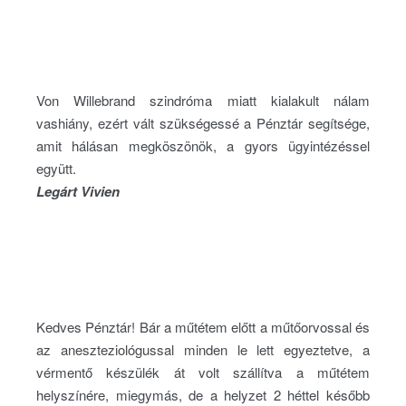
Von Willebrand szindróma miatt kialakult nálam
vashiány, ezért vált szükségessé a Pénztár segítsége,
amit hálásan megköszönök, a gyors ügyintézéssel
együtt.
Legárt Vivien
Kedves Pénztár! Bár a műtétem előtt a műtőorvossal és
az aneszteziológussal minden le lett egyeztetve, a
vérmentő készülék át volt szállítva a műtétem
helyszínére, miegymás, de a helyzet 2 héttel később