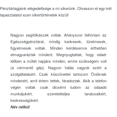
Pénztártagjaink elégedettsége a mi sikerünk. Olvasson el egy-két
tapasztalatot ezen sikertörténetek közül!
Nagyon segítőkészek voltak. Ahányszor felhívtam az
Egészségpénztárat, mindig kedvesek, türelmesek,
figyelmesek voltak. Minden kérdésemre érthetően
elmagyaráztak mindent. Megnyugtattak, hogy odaér
időben a műtét napjára minden, amire szükségem volt
(a vérmentő gép). Nagyon hálás vagyok ezért a
szolgáltatásért. Csak köszönettel tartozom Önöknek
mindenért, amit értem tettek, fáradoztak. Akik a telefon
végén voltak csak dicsérni tudom az odaadó
munkájukért, szeretetteljes tanácsaikért,
kedvességükért.
Név nélkül