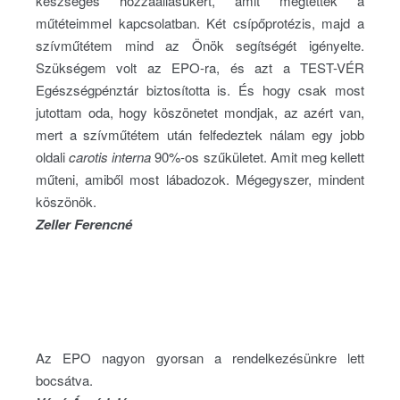
készséges hozzáállásukért, amit megtettek a
műtéteimmel kapcsolatban. Két csípőprotézis, majd a
szívműtétem mind az Önök segítségét igényelte.
Szükségem volt az EPO-ra, és azt a TEST-VÉR
Egészségpénztár biztosította is. És hogy csak most
jutottam oda, hogy köszönetet mondjak, az azért van,
mert a szívműtétem után felfedeztek nálam egy jobb
oldali
carotis interna
90%-os szűkületet. Amit meg kellett
műteni, amiből most lábadozok. Mégegyszer, mindent
köszönök.
Zeller Ferencné
Az EPO nagyon gyorsan a rendelkezésünkre lett
bocsátva.