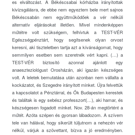
es elváltozást. A Békéscsabai kórházba irányítottak
kivizsgálásra, de ebbe nem egyeztem bele mert sajnos
Békéscsabán nem együttműködőek a vér nélküli
alternatív eljárásokat illetően. Mivel mindenképpen
műtétre volt szükségem, felhívtuk a TEST-VÉR
Egészségpénztárt, hogy segítsenek olyan orvost
keresni, aki tiszteletben tartja azt a kívánságomat, hogy
semmilyen esetben sem szeretnék vért kapni. (…) a
TEST-VÉR biztosító azonnal ajánlott egy
anaeszteziológust Orosházán, aki igazán készséges
volt. A leletek bemutatása után azonban nem vállalta a
kockázatot, és Szegedre irányított minket. Újra felvettük
a kapcsolatot a Pénztárral, és Ők Budapesten kerestek
és találtak is egy sebész professzort(…), aki hamar, és
készségesen fogadott minket. Nov. 28-án megtörtént a
műtét. Azóta szépen és gyorsan lábadozom. A szívem
tele van hálával, hogy sikerült túljutnom a nehezén vér
nélkül, várjuk a szövettant, bízva a jó eredményben.