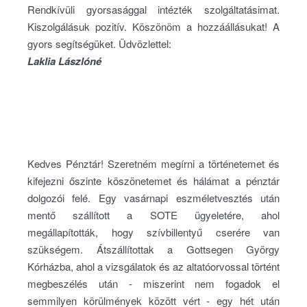
Rendkívüli gyorsasággal intézték szolgáltatásimat.
Kiszolgálásuk pozitív. Köszönöm a hozzáállásukat! A
gyors segítségüket. Üdvözlettel:
Laklia Lászlóné
Kedves Pénztár! Szeretném megírni a történetemet és
kifejezni őszinte köszönetemet és hálámat a pénztár
dolgozói felé. Egy vasárnapi eszméletvesztés után
mentő szállított a SOTE ügyeletére, ahol
megállapították, hogy szívbillentyű cserére van
szükségem. Átszállítottak a Gottsegen György
Kórházba, ahol a vizsgálatok és az altatóorvossal történt
megbeszélés után - miszerint nem fogadok el
semmilyen körülmények között vért - egy hét után