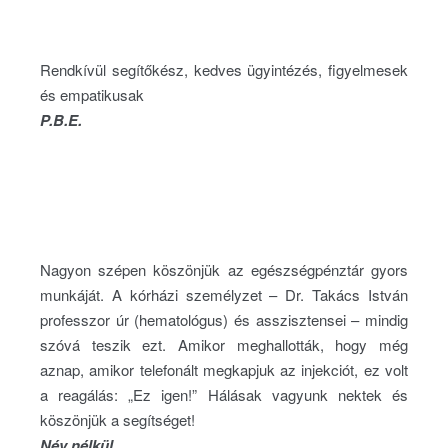
Rendkívül segítőkész, kedves ügyintézés, figyelmesek
és empatikusak
P.B.E.
Nagyon szépen köszönjük az egészségpénztár gyors
munkáját. A kórházi személyzet – Dr. Takács István
professzor úr (hematológus) és asszisztensei – mindig
szóvá teszik ezt. Amikor meghallották, hogy még
aznap, amikor telefonált megkapjuk az injekciót, ez volt
a reagálás: „Ez igen!” Hálásak vagyunk nektek és
köszönjük a segítséget!
Név nélkül