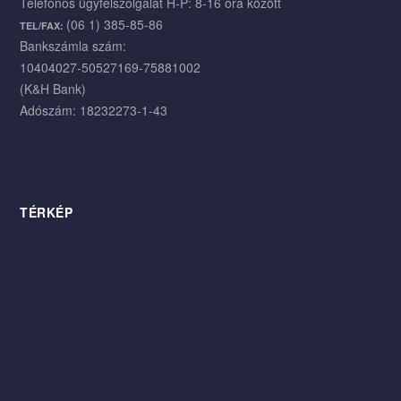
Telefonos ügyfélszolgálat H-P: 8-16 óra között
(06 1) 385-85-86
TEL/FAX:
Bankszámla szám:
10404027-50527169-75881002
(K&H Bank)
Adószám: 18232273-1-43
TÉRKÉP