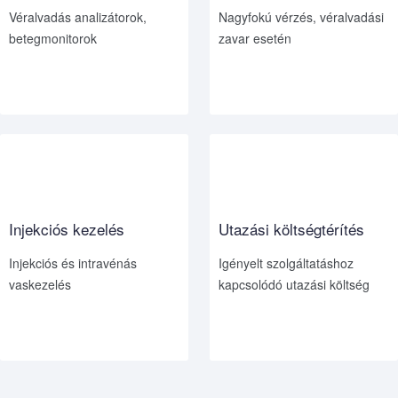
Véralvadás analizátorok,
Nagyfokú vérzés, véralvadási
betegmonitorok
zavar esetén
Injekciós kezelés
Utazási költségtérítés
Injekciós és intravénás
Igényelt szolgáltatáshoz
vaskezelés
kapcsolódó utazási költség