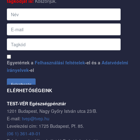
tagkódját is!
Köszönjük.
Egyetértek a
Felhasználási feltételek
-el és a
Adatvédelmi
irányelvek
-el
ELÉRHETŐSÉGEINK
TEST-VÉR Egészségpénztár
1201 Budapest, Nagy Győry István utca 23/B.
E-mail:
tvep@tvep.hu
Levelezési cím: 1725 Budapest, Pf. 85.
(06 1) 361-49-01