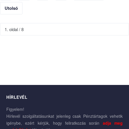
Utolsó
1. oldal / 8
HÍRLEVÉL
Figyelem!
Hírlevél szolgáltatásunkat jelenleg csak Pénztártagok vehetik
igénybe, ezért kérjük, hogy feliratkozás során
adja meg