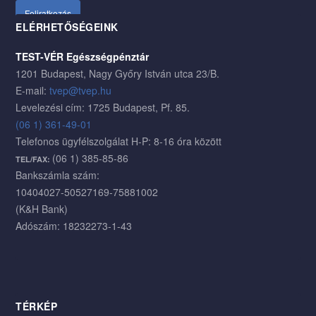
ELÉRHETŐSÉGEINK
TEST-VÉR Egészségpénztár
1201 Budapest, Nagy Győry István utca 23/B.
E-mail:
tvep@tvep.hu
Levelezési cím: 1725 Budapest, Pf. 85.
(06 1) 361-49-01
Telefonos ügyfélszolgálat H-P: 8-16 óra között
(06 1) 385-85-86
TEL/FAX:
Bankszámla szám:
10404027-50527169-75881002
(K&H Bank)
Adószám: 18232273-1-43
TÉRKÉP