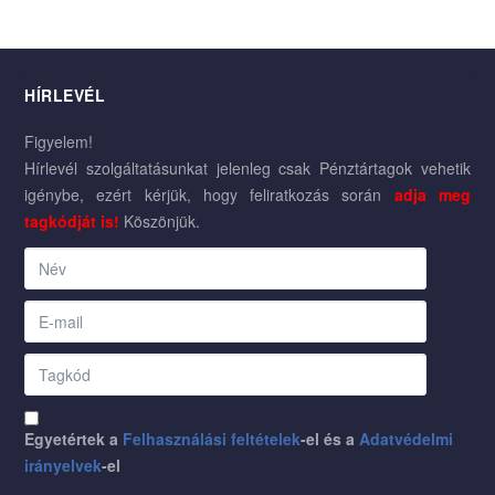
HÍRLEVÉL
Figyelem!
Hírlevél szolgáltatásunkat jelenleg csak Pénztártagok vehetik
igénybe, ezért kérjük, hogy feliratkozás során
adja meg
tagkódját is!
Köszönjük.
Egyetértek a
Felhasználási feltételek
-el és a
Adatvédelmi
irányelvek
-el