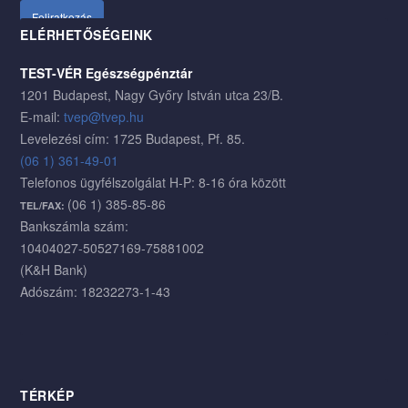
ELÉRHETŐSÉGEINK
TEST-VÉR Egészségpénztár
1201 Budapest, Nagy Győry István utca 23/B.
E-mail:
tvep@tvep.hu
Levelezési cím: 1725 Budapest, Pf. 85.
(06 1) 361-49-01
Telefonos ügyfélszolgálat H-P: 8-16 óra között
(06 1) 385-85-86
TEL/FAX:
Bankszámla szám:
10404027-50527169-75881002
(K&H Bank)
Adószám: 18232273-1-43
TÉRKÉP