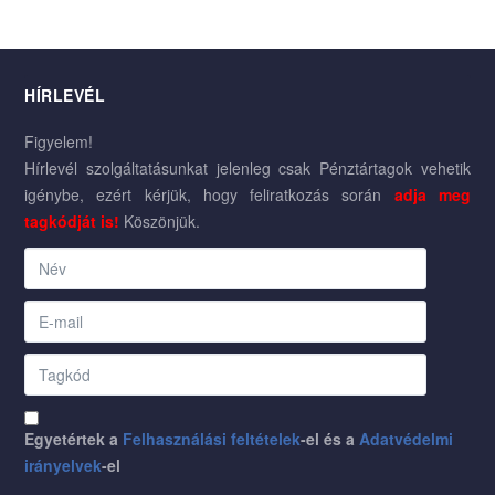
HÍRLEVÉL
Figyelem!
Hírlevél szolgáltatásunkat jelenleg csak Pénztártagok vehetik
igénybe, ezért kérjük, hogy feliratkozás során
adja meg
tagkódját is!
Köszönjük.
Egyetértek a
Felhasználási feltételek
-el és a
Adatvédelmi
irányelvek
-el