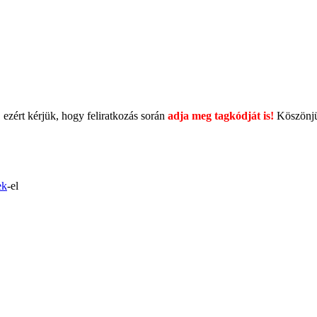
 ezért kérjük, hogy feliratkozás során
adja meg tagkódját is!
Köszönj
ek
-el