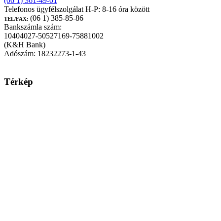
(06 1) 361-49-01
Telefonos ügyfélszolgálat H-P: 8-16 óra között
(06 1) 385-85-86
TEL/FAX:
Bankszámla szám:
10404027-50527169-75881002
(K&H Bank)
Adószám: 18232273-1-43
Térkép