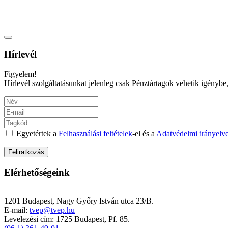
Hírlevél
Figyelem!
Hírlevél szolgáltatásunkat jelenleg csak Pénztártagok vehetik igénybe,
Egyetértek a
Felhasználási feltételek
-el és a
Adatvédelmi irányelv
Elérhetőségeink
TEST-VÉR Egészségpénztár
1201 Budapest, Nagy Győry István utca 23/B.
E-mail:
tvep@tvep.hu
Levelezési cím: 1725 Budapest, Pf. 85.