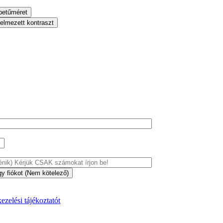
betűméret
telmezett kontraszt
gy fiókot (Nem kötelező)
ezelési tájékoztatót