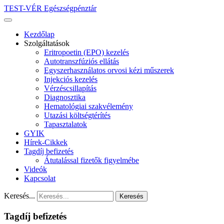
TEST-VÉR Egészségpénztár
Kezdőlap
Szolgáltatások
Eritropoetin (EPO) kezelés
Autotranszfúziós ellátás
Egyszerhasználatos orvosi kézi műszerek
Injekciós kezelés
Vérzéscsillapítás
Diagnosztika
Hematológiai szakvélemény
Utazási költségtérítés
Tapasztalatok
GYIK
Hírek-Cikkek
Tagdíj befizetés
Átutalással fizetők figyelmébe
Videók
Kapcsolat
Keresés...
Keresés
Tagdíj befizetés