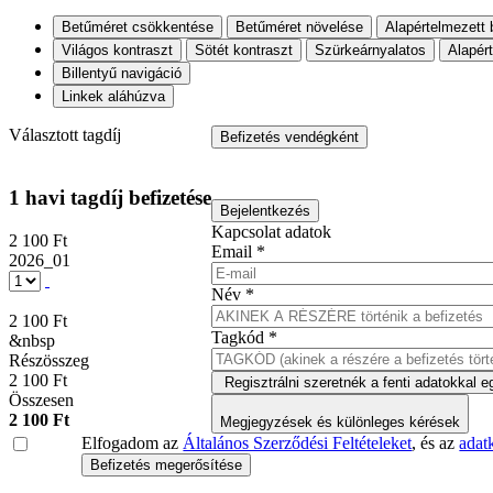
Betűméret csökkentése
Betűméret növelése
Alapértelmezett 
Világos kontraszt
Sötét kontraszt
Szürkeárnyalatos
Alapér
Billentyű navigáció
Linkek aláhúzva
Választott tagdíj
Befizetés vendégként
1 havi tagdíj befizetése
Bejelentkezés
Kapcsolat adatok
2 100 Ft
Email *
2026_01
Név *
2 100 Ft
Tagkód *
&nbsp
Részösszeg
2 100 Ft
Regisztrálni szeretnék a fenti adatokkal e
Összesen
2 100 Ft
Megjegyzések és különleges kérések
Elfogadom az
Általános Szerződési Feltételeket
, és az
adatk
Befizetés megerősítése