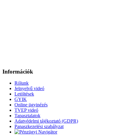
Információk
Rólunk
Jelnyelvű videó
Letöltések
GYIK
Online ügyinézés
TVEP videó
Tapasztalatok
Adatvédelmi tájékoztató (GDPR)
Panaszkezelési szabályzat