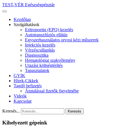
TEST-VÉR Egészségpénztár
Kezdőlap
Szolgáltatások
Eritropoetin (EPO) kezelés
Autotranszfúziós ellátás
Egyszerhasználatos orvosi kézi műszerek
Injekciós kezelés
Vérzéscsillapítás
Diagnosztika
Hematológiai szakvélemény
Utazási költségtérítés
Tapasztalatok
GYIK
Hírek-Cikkek
Tagdíj befizetés
Átutalással fizetők figyelmébe
Videók
Kapcsolat
Keresés...
Keresés
Kihelyezett gépeink