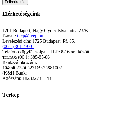
Elérhetőségeink
TEST-VÉR Egészségpénztár
1201 Budapest, Nagy Győry István utca 23/B.
E-mail:
tvep@tvep.hu
Levelezési cím: 1725 Budapest, Pf. 85.
(06 1) 361-49-01
Telefonos ügyfélszolgálat H-P: 8-16 óra között
(06 1) 385-85-86
TEL/FAX:
Bankszámla szám:
10404027-50527169-75881002
(K&H Bank)
Adószám: 18232273-1-43
Térkép