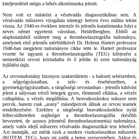
kiteljesedését mégis a békés alkotómunka jelenti.
Nem volt ez másként a véralvadás diagnosztikában sem. A
véralvadás műszeres vizsgálata mintegy hetven éves múltra tekint
vissza. Az 1940-es években intenzív és jelentős kutatómunka folyt a
neves német egyetemi városban, Heidelbergben. Ebből az
alapkutatásból született meg a thromboelasztográfia tudománya,
amelynek első jelentős mérföldkövét Dr. Helmut Hartert professzor
1948-ban megjelent tudományos cikke tette le. Hartert professzor
vezette be ugyanis a thromboelasztográfia (TEG) kifejezést a
nemzetközi orvosi köztudatba és ő jelölte ki ezen tudományág
fejlődési útját.
Az orvostudomány bizonyos szakterületein - a baleseti sebészetben,
a nőgyógyászatban, a szív- és érsebészetben, a
gyermekgyógyászatban, a sürgősségi orvostanban - jelentős kihívást
jelent a súlyosan vérző betegek gyors, életmentő ellátása, a vérzés
csillapítása, a vérzés megállítása. A beavatkozásokra sokszor nem
percek, hanem csak „arany” másodpercek állnak az orvosi teamek
rendelkezésére. Ezekhez a sürgősségi beavatkozásokhoz nyújt
felbecsülhetetlen segítséget
a thromboelasztográfia (később
bevezetett, de azonos jelentésű thromboelasztometria) tudománya,
amely valós idejű műszeres véralvadás diagnosztikát tesz lehetővé.
Azt mutatják, azt mérik ezek a modern viszkoelasztikus műszerek
(ROTEM, TEG), hogy mi zajlik a beteg szervezetében. Akkor és