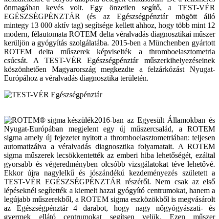
önmagában kevés volt. Egy önzetlen segítő, a TEST-VÉR
EGÉSZSÉGPÉNZTÁR (és az Egészségpénztár mögött álló
mintegy 13 000 aktív tag) segítsége kellett ahhoz, hogy több mint 12
modern, félautomata ROTEM delta véralvadás diagnosztikai műszer
kerüljön a gyógyítás szolgálatába. 2015-ben a Münchenben gyártott
ROTEM delta műszerek képviselték a thromboelasztometria
csúcsát. A TEST-VÉR Egészségpénztár műszerkihelyezéseinek
köszönhetően Magyarország megkezdte a felzárkózást Nyugat-
Európához a véralvadás diagnosztika területén.
2016-ban az Egyesült Államokban és
Nyugat-Európában megjelent egy új műszercsalád, a ROTEM
sigma amely új fejezetet nyitott a thromboelasztometriában: teljesen
automatizálva a véralvadás diagnosztika folyamatait. A ROTEM
sigma műszerek lecsökkentették az emberi hiba lehetőségét, ezáltal
gyorsabb és végeredményben olcsóbb vizsgálatokat téve lehetővé.
Ekkor újra nagylelkű és jószándékú kezdeményezés született a
TEST-VÉR EGÉSZSÉGPÉNZTÁR részéről. Nem csak az első
lépéseknél segítették a kiemelt hazai gyógyító centrumokat, hanem a
legújabb műszerekből, a ROTEM sigma eszközökből is megvásárolt
az Egészségpénztár 4 darabot, hogy nagy nőgyógyászati- és
gyermek ellátó centrumokat segítsen velük. Ezen műszer