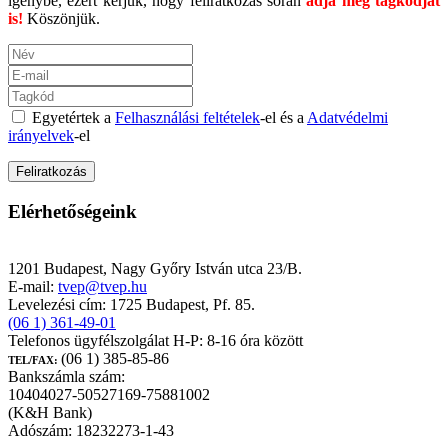
igénybe, ezért kérjük, hogy feliratkozás során
adja meg tagkódját
is!
Köszönjük.
Egyetértek a
Felhasználási feltételek
-el és a
Adatvédelmi
irányelvek
-el
Elérhetőségeink
TEST-VÉR Egészségpénztár
1201 Budapest, Nagy Győry István utca 23/B.
E-mail:
tvep@tvep.hu
Levelezési cím: 1725 Budapest, Pf. 85.
(06 1) 361-49-01
Telefonos ügyfélszolgálat H-P: 8-16 óra között
(06 1) 385-85-86
TEL/FAX:
Bankszámla szám:
10404027-50527169-75881002
(K&H Bank)
Adószám: 18232273-1-43