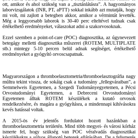
ott, amikor és ahol szükség van a „tisztánlátásra”. A hagyományos
laborvizsgálatok (INR, PT, aPTT) sokkal inkább azt mutatják, hogy
mi volt, mi zajlott a betegben akkor, amikor a vérmintát levették.
Még a leggyorsabb laborok is 30-40 perc elteltével tudnak csak
értékelhető eredményeket, válaszokat adni a szakorvosoknak.
Ezzel szemben a point-of-care (POC) diagnosztika, az úgynevezett
betegágy melletti diagnosztika műszerei (ROTEM, MULTIPLATE
stb.) mintegy 5-10 percen belül adnak segítséget, értékelhető
eredményeket a gyógyító orvoscsapatnak.
Magyarországon a thromboelasztometria/thromboelasztográfia nagy
múltra tekint vissza, de sokáig csak a tudomány „fellegváraiban”, a
Semmelweis Egyetemen, a Szegedi Tudományegyetemen, a Pécsi
Orvostudományi Egyetemen, a Debreceni Orvostudományi
Egyetemen álltak ROTEM készülékek a kutató orvosok
rendelkezésére, és magára a gyógyításra, a mindennapi kihívásokra
kevés hatással voltak.
A 2015-ös év jelentős fordulatot hozott hazánkban a
thromboelasztometria területén. Mind több megyei- és városi kórház
ismerte fel, hogy szükség van POC véralvadás diagnosztikai
készülékekre a súlyos állapotú betegek ellátásában. De a felismerés