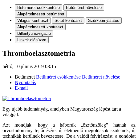
Betűméret csökkentése
Betűméret növelése
Alapértelmezett betűméret
Világos kontraszt
Sötét kontraszt
Szürkeárnyalatos
Alapértelmezett kontraszt
Billentyű navigáció
Linkek aláhúzva
Thromboelasztometria
hétfő, 10 június 2019 08:15
Betűméret
Betűméret csökkentése
Betűméret növelése
Nyomtatás
E-mail
Egy újabb tudományág, amelyben Magyarország lépést tart a
világgal.
Azt mondják, hogy a háborúk „ösztönzőleg” hatnak az
orvostudomány fejlődésére: új életmentő megoldások születnek, új
technikák kerülnek bevezetésre. De a valódi felvirágzást, a gondolat