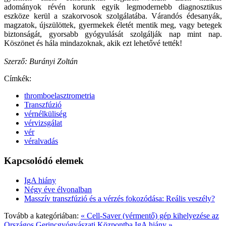
adományok révén korunk egyik legmodernebb diagnosztikus
eszköze kerül a szakorvosok szolgálatába. Várandós édesanyák,
magzatok, újszülöttek, gyermekek életét mentik meg, vagy betegek
biztonságát, gyorsabb gyógyulását szolgálják nap mint nap.
Köszönet és hála mindazoknak, akik ezt lehetővé tették!
Szerző: Burányi Zoltán
Címkék:
thromboelasztrometria
Transzfúzió
vérnélküliség
vérvizsgálat
vér
véralvadás
Kapcsolódó elemek
IgA hiány
Négy éve élvonalban
Masszív transzfúzió és a vérzés fokozódása: Reális veszély?
Tovább a kategóriában:
« Cell-Saver (vérmentő) gép kihelyezése az
Országos Gerincgyógyászati Központba
IgA hiány »