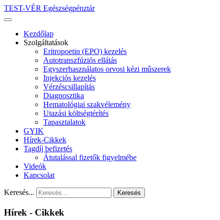
TEST-VÉR Egészségpénztár
Kezdőlap
Szolgáltatások
Eritropoetin (EPO) kezelés
Autotranszfúziós ellátás
Egyszerhasználatos orvosi kézi műszerek
Injekciós kezelés
Vérzéscsillapítás
Diagnosztika
Hematológiai szakvélemény
Utazási költségtérítés
Tapasztalatok
GYIK
Hírek-Cikkek
Tagdíj befizetés
Átutalással fizetők figyelmébe
Videók
Kapcsolat
Keresés...
Keresés
Hírek - Cikkek